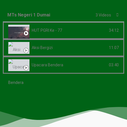
MTs Negeri 1 Dumai
3 Videos
HUT PGRI Ke - 77
34.12
Aksi Bergizi
11.07
Upacara Bendera
03.40