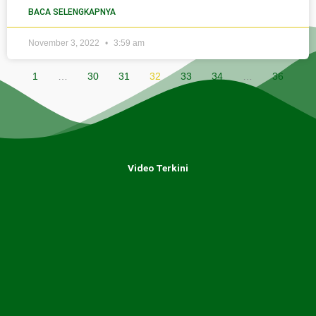
BACA SELENGKAPNYA
November 3, 2022
3:59 am
1
…
30
31
32
33
34
…
36
Video Terkini