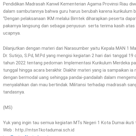
Pendidikan Madrasah Kanwil Kementerian Agama Provinsi Riau diwak
dalam sambutannya bahwa guru harus berubah karena kurikulum be
“Dengan pelaksanaan IKM melalui Bimtek diharapkan peserta dap
pakarnya langsung dan sebagai penyusun serta terima kasih atas
ucapnya.
Dilanjutkan dengan materi dari Narasumber yaitu Kepala MAN 1 M
Dr. Sutirjo, S.Pd, M.Pd yang mengisi kegiatan 2 hari dari tanggal
tahun 2022 tentang pedoman Implementasi Kurikulum Merdeka pad
tunggal hingga acara berakhir. Diakhir materi yang ia sampaikan
dengan bermodal uang sehingga pandai-pandailah dalam mengemas.
menyalahkan dan mau bertindak. Militansi terhadap madrasah san
tandasnya.
(MS)
Yuk yang ingin tau semua kegiatan MTs Negeri 1 Kota Dumai ikuti t
Web : http://mtsn1kotadumai.sch.id