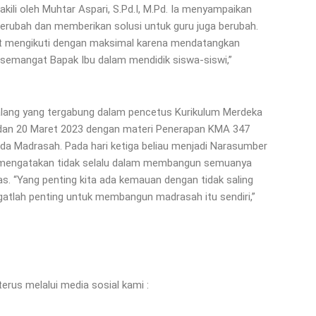
ili oleh Muhtar Aspari, S.Pd.I, M.Pd. Ia menyampaikan
rubah dan memberikan solusi untuk guru juga berubah.
at mengikuti dengan maksimal karena mendatangkan
 semangat Bapak Ibu dalam mendidik siswa-siswi,”
alang yang tergabung dalam pencetus Kurikulum Merdeka
 19 dan 20 Maret 2023 dengan materi Penerapan KMA 347
a Madrasah. Pada hari ketiga beliau menjadi Narasumber
 ia mengatakan tidak selalu dalam membangun semuanya
 “Yang penting kita ada kemauan dengan tidak saling
gatlah penting untuk membangun madrasah itu sendiri,”
erus melalui media sosial kami :