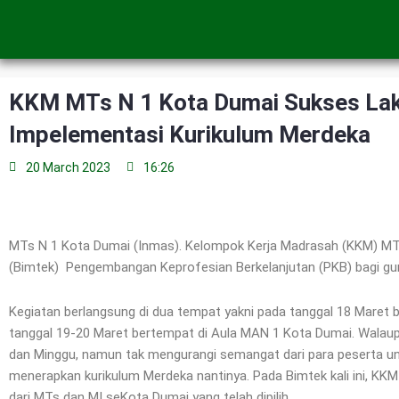
Skip
to
content
KKM MTs N 1 Kota Dumai Sukses La
Impelementasi Kurikulum Merdeka
20 March 2023
16:26
MTs N 1 Kota Dumai (Inmas). Kelompok Kerja Madrasah (KKM) MT
(Bimtek) Pengembangan Keprofesian Berkelanjutan (PKB) bagi gu
Kegiatan berlangsung di dua tempat yakni pada tanggal 18 Maret
tanggal 19-20 Maret bertempat di Aula MAN 1 Kota Dumai. Walaupun
dan Minggu, namun tak mengurangi semangat dari para peserta un
menerapkan kurikulum Merdeka nantinya. Pada Bimtek kali ini, 
dari MTs dan MI seKota Dumai yang telah dipilih.