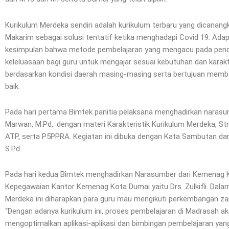
Kurikulum Merdeka sendiri adalah kurikulum terbaru yang dicanan
Makarim sebagai solusi tentatif ketika menghadapi Covid 19. Adap
kesimpulan bahwa metode pembelajaran yang mengacu pada pend
keleluasaan bagi guru untuk mengajar sesuai kebutuhan dan karakt
berdasarkan kondisi daerah masing-masing serta bertujuan memb
baik.
Pada hari pertama Bimtek panitia pelaksana menghadirkan narasumb
Marwan, M.Pd,. dengan materi Karakteristik Kurikulum Merdeka, St
ATP, serta P5PPRA. Kegiatan ini dibuka dengan Kata Sambutan dar
S.Pd.
Pada hari kedua Bimtek menghadirkan Narasumber dari Kemenag Ko
Kepegawaian Kantor Kemenag Kota Dumai yaitu Drs. Zulkifli. Dal
Merdeka ini diharapkan para guru mau mengikuti perkembangan zam
“Dengan adanya kurikulum ini, proses pembelajaran di Madrasah a
mengoptimalkan aplikasi-aplikasi dan bimbingan pembelajaran yang 