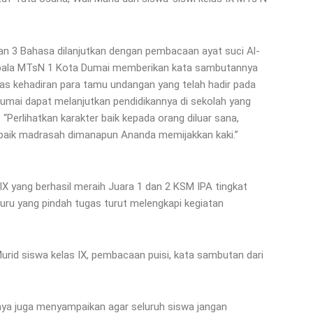
gan 3 Bahasa dilanjutkan dengan pembacaan ayat suci Al-
 Kepala MTsN 1 Kota Dumai memberikan kata sambutannya
tas kehadiran para tamu undangan yang telah hadir pada
a Dumai dapat melanjutkan pendidikannya di sekolah yang
 “Perlihatkan karakter baik kepada orang diluar sana,
a baik madrasah dimanapun Ananda memijakkan kaki.”
IX yang berhasil meraih Juara 1 dan 2 KSM IPA tingkat
ru yang pindah tugas turut melengkapi kegiatan
urid siswa kelas IX, pembacaan puisi, kata sambutan dari
nya juga menyampaikan agar seluruh siswa jangan