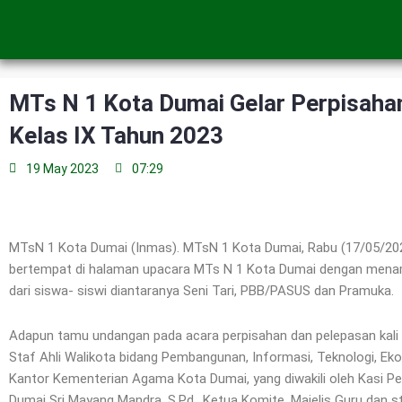
Skip
to
content
MTs N 1 Kota Dumai Gelar Perpisahan
Kelas IX Tahun 2023
19 May 2023
07:29
MTsN 1 Kota Dumai (Inmas). MTsN 1 Kota Dumai, Rabu (17/05/2023
bertempat di halaman upacara MTs N 1 Kota Dumai dengan menamp
dari siswa- siswi diantaranya Seni Tari, PBB/PASUS dan Pramuka.
Adapun tamu undangan pada acara perpisahan dan pelepasan kali ini 
Staf Ahli Walikota bidang Pembangunan, Informasi, Teknologi, Eko
Kantor Kementerian Agama Kota Dumai, yang diwakili oleh Kasi Pen
Dumai Sri Mayang Mandra, S.Pd., Ketua Komite, Majelis Guru dan s