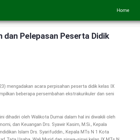
Home
 dan Pelepasan Peserta Didik
) mengadakan acara perpisahan peserta didik kelas IX
ilkan beberapa persembahan ekstrakurikuler dan seni
dihadiri oleh Walikota Dumai dalam hal ini diwakili oleh
nomi, dan Keuangan Drs. Syawir Kasim, M.Si., Kepala
didikan Islam Drs. Syarifuddin., Kepala MTs N 1 Kota
taf Tata Usaha, Wali Murid dan siswa-siswi kelas IX MTs N