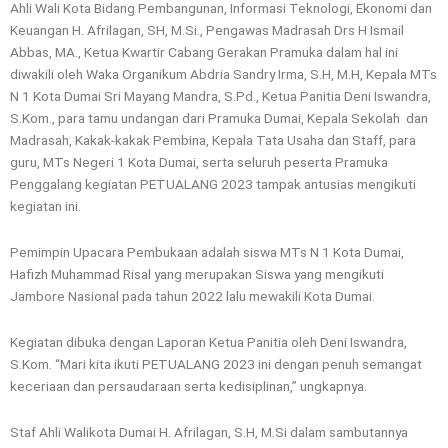
Ahli Wali Kota Bidang Pembangunan, Informasi Teknologi, Ekonomi dan
Keuangan H. Afrilagan, SH, M.Si., Pengawas Madrasah Drs H Ismail
Abbas, MA., Ketua Kwartir Cabang Gerakan Pramuka dalam hal ini
diwakili oleh Waka Organikum Abdria Sandry Irma, S.H, M.H, Kepala MTs
N 1 Kota Dumai Sri Mayang Mandra, S.Pd., Ketua Panitia Deni Iswandra,
S.Kom., para tamu undangan dari Pramuka Dumai, Kepala Sekolah dan
Madrasah, Kakak-kakak Pembina, Kepala Tata Usaha dan Staff, para
guru, MTs Negeri 1 Kota Dumai, serta seluruh peserta Pramuka
Penggalang kegiatan PETUALANG 2023 tampak antusias mengikuti
kegiatan ini.
Pemimpin Upacara Pembukaan adalah siswa MTs N 1 Kota Dumai,
Hafizh Muhammad Risal yang merupakan Siswa yang mengikuti
Jambore Nasional pada tahun 2022 lalu mewakili Kota Dumai.
Kegiatan dibuka dengan Laporan Ketua Panitia oleh Deni Iswandra,
S.Kom. “Mari kita ikuti PETUALANG 2023 ini dengan penuh semangat
keceriaan dan persaudaraan serta kedisiplinan,” ungkapnya.
Staf Ahli Walikota Dumai H. Afrilagan, S.H, M.Si dalam sambutannya