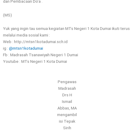
dan Pembacaan Do’a .
(MS)
Yuk yang ingin tau semua kegiatan MTs Negeri 1 Kota Dumai ikuti terus
melalui media sosial kami :
Web : http://mtsn1kotadumai.sch.id
ig :
@mtsn1kotadumai
Fb : Madrasah Tsanawiyah Negeri 1 Dumai
Youtube : MTs Negeri 1 Kota Dumai
Pengawas
Madrasah
Drs H
Ismail
Abbas, MA
mengambil
isi Tepak
Sirih