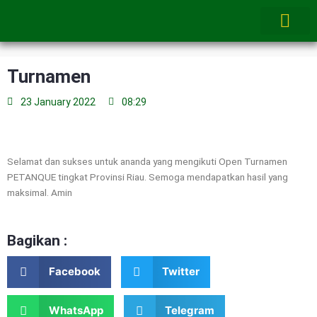
Skip
to
content
Turnamen
23 January 2022
08:29
Selamat dan sukses untuk ananda yang mengikuti Open Turnamen
PETANQUE tingkat Provinsi Riau. Semoga mendapatkan hasil yang
maksimal. Amin
Bagikan :
Facebook
Twitter
WhatsApp
Telegram