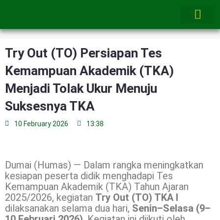
Skip
to
content
Try Out (TO) Persiapan Tes
Kemampuan Akademik (TKA)
Menjadi Tolak Ukur Menuju
Suksesnya TKA
10 February 2026
13:38
Dumai (Humas) — Dalam rangka meningkatkan
kesiapan peserta didik menghadapi Tes
Kemampuan Akademik (TKA) Tahun Ajaran
2025/2026, kegiatan
Try Out (TO) TKA I
dilaksanakan selama dua hari,
Senin–Selasa (9–
10 Februari 2026)
. Kegiatan ini diikuti oleh