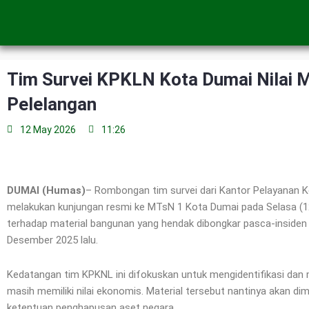
Skip
to
content
Tim Survei KPKLN Kota Dumai Nilai 
Pelelangan
12 May 2026
11:26
DUMAI (Humas)
– Rombongan tim survei dari Kantor Pelayanan 
melakukan kunjungan resmi ke MTsN 1 Kota Dumai pada Selasa (12/
terhadap material bangunan yang hendak dibongkar pasca-inside
Desember 2025 lalu.
Kedatangan tim KPKNL ini difokuskan untuk mengidentifikasi dan 
masih memiliki nilai ekonomis. Material tersebut nantinya akan d
ketentuan penghapusan aset negara.