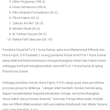
Hilmi Virgiawan (VIII.4)
Isnan Simamora (VIII.4)
Fikri Ananda Purnadinata (IX.2)
Fikrul Hakim (IX.3)
Zahran Al-Fikri (IX.3)
Mufahri Rizal (IX.4)
M. Farhan Fauzan (IX.5)
Rakha Fahri Benzani (IX.10)
Pembina futsal MTs N 1 Kota Dumai, yaitu Isra Muhammad Effendi dan
Hizra Fajrin, S.Pd adalah 2 orang pembina futsal di MTs N 1 Kota Dumai
yang telah berhasil membantu mengembangkan minat dan bakat siswa
sehingga berhasil mengharumkan nama MTs N 1 Kota Dumai di ajang
futsal kota Dumai.
Sebagai pembina futsal, Hizra Fajrin, S.Pd cukup puas atas perolehan
prestasi peserta didiknya. “Jangan lelah berlatih, hindari hal-hal yang
dapat menyebabkan kepada kenakalan remaja, serta kembangkan
terus bakat dan prestasi Ananda,” tuturnya. Penyerahan piala, medali,
dan sertifikat dilaksanakan oleh perwakilan Madrasah dari Waka Sarana
yaitu Yeni Hardiati, S.Ag.