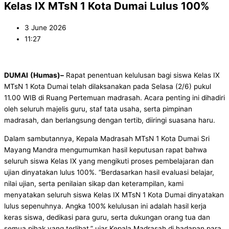
Kelas IX MTsN 1 Kota Dumai Lulus 100%
3 June 2026
11:27
DUMAI
(Humas)–
Rapat penentuan kelulusan bagi siswa Kelas IX
MTsN 1 Kota Dumai telah dilaksanakan pada Selasa (2/6) pukul
11.00 WIB di Ruang Pertemuan madrasah. Acara penting ini dihadiri
oleh seluruh majelis guru, staf tata usaha, serta pimpinan
madrasah, dan berlangsung dengan tertib, diiringi suasana haru.
Dalam sambutannya, Kepala Madrasah MTsN 1 Kota Dumai Sri
Mayang Mandra mengumumkan hasil keputusan rapat bahwa
seluruh siswa Kelas IX yang mengikuti proses pembelajaran dan
ujian dinyatakan lulus 100%. “Berdasarkan hasil evaluasi belajar,
nilai ujian, serta penilaian sikap dan keterampilan, kami
menyatakan seluruh siswa Kelas IX MTsN 1 Kota Dumai dinyatakan
lulus sepenuhnya. Angka 100% kelulusan ini adalah hasil kerja
keras siswa, dedikasi para guru, serta dukungan orang tua dan
semua pihak yang terlibat,” ujar Kepala Madrasah di hadapan para