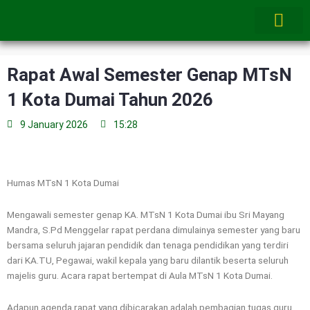
Skip
to
content
Rapat Awal Semester Genap MTsN
1 Kota Dumai Tahun 2026
9 January 2026
15:28
Humas MTsN 1 Kota Dumai
Mengawali semester genap KA. MTsN 1 Kota Dumai ibu Sri Mayang
Mandra, S.Pd Menggelar rapat perdana dimulainya semester yang baru
bersama seluruh jajaran pendidik dan tenaga pendidikan yang terdiri
dari KA.TU, Pegawai, wakil kepala yang baru dilantik beserta seluruh
majelis guru. Acara rapat bertempat di Aula MTsN 1 Kota Dumai.
Adapun agenda rapat yang dibicarakan adalah pembagian tugas guru