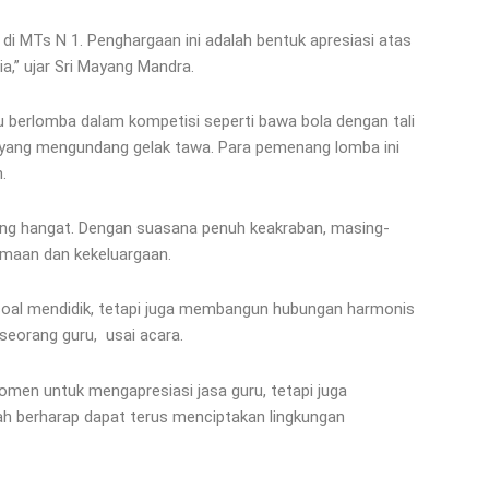
di MTs N 1. Penghargaan ini adalah bentuk apresiasi atas
a,” ujar Sri Mayang Mandra.
ru berlomba dalam kompetisi seperti bawa bola dengan tali
ain yang mengundang gelak tawa. Para pemenang lomba ini
h.
yang hangat. Dengan suasana penuh keakraban, masing-
amaan dan kekeluargaan.
 soal mendidik, tetapi juga membangun hubungan harmonis
h seorang guru, usai acara.
men untuk mengapresiasi jasa guru, tetapi juga
ah berharap dapat terus menciptakan lingkungan