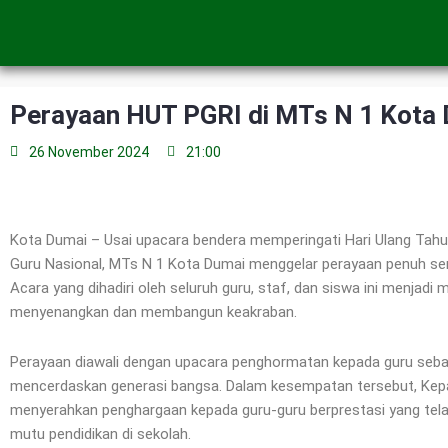
Skip
to
content
Perayaan HUT PGRI di MTs N 1 Kota 
26 November 2024
21:00
Kota Dumai – Usai upacara bendera memperingati Hari Ulang Tahun
Guru Nasional, MTs N 1 Kota Dumai menggelar perayaan penuh s
Acara yang dihadiri oleh seluruh guru, staf, dan siswa ini menja
menyenangkan dan membangun keakraban.
Perayaan diawali dengan upacara penghormatan kepada guru sebag
mencerdaskan generasi bangsa. Dalam kesempatan tersebut, Kepa
menyerahkan penghargaan kepada guru-guru berprestasi yang tela
mutu pendidikan di sekolah.