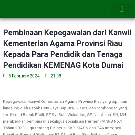
Skip
to
content
Pembinaan Kepegawaian dari Kanwil
Kementerian Agama Provinsi Riau
Kepada Para Pendidik dan Tenaga
Pendidikan KEMENAG Kota Dumai
6 February 2024
21:38
Kepegawaian Kanwil Kementerian Agama Provinsi Riau yang dipimpin
langsung oleh Bapak Deni Jaya Saputra, S. Sos, dan rombongan yang
terdiri dari Bapak Padli, SE.Sy. Suci Wulandari, SE, Nur Ainun, SH, MH
memberikan pembinaan sekaligus sosialisasi Permen PANRB No.1
Tahun 2023, juga tentang E-Kinerja, SKP, SiASN dan PAK Integrasi
Kenaikan Pangkat/Golongan PNS bagi Para Pendidik dan Tenaga