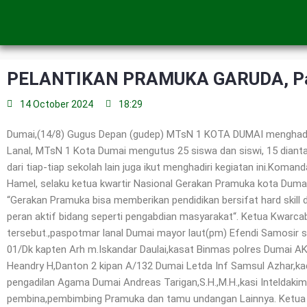
Skip
to
content
PELANTIKAN PRAMUKA GARUDA, Pad
14 October 2024
18:29
Dumai,(14/8) Gugus Depan (gudep) MTsN 1 KOTA DUMAI menghadi
Lanal, MTsN 1 Kota Dumai mengutus 25 siswa dan siswi, 15 dianta
dari tiap-tiap sekolah lain juga ikut menghadiri kegiatan ini.Koma
Hamel, selaku ketua kwartir Nasional Gerakan Pramuka kota Duma
“Gerakan Pramuka bisa memberikan pendidikan bersifat hard skill d
peran aktif bidang seperti pengabdian masyarakat“. Ketua Kwarca
tersebut.,paspotmar lanal Dumai mayor laut(pm) Efendi Samosir s
01/Dk kapten Arh m.Iskandar Daulai,kasat Binmas polres Dumai 
Heandry H,Danton 2 kipan A/132 Dumai Letda Inf Samsul Azhar,ka
pengadilan Agama Dumai Andreas Tarigan,S.H.,M.H.,kasi Inteldakim 
pembina,pembimbing Pramuka dan tamu undangan Lainnya. Ketua