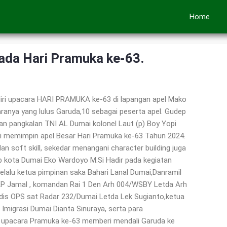
Home
a Hari Pramuka ke-63.
ri upacara HARI PRAMUKA ke-63 di lapangan apel Mako
ranya yang lulus Garuda,10 sebagai peserta apel. Gudep
ndan pangkalan TNI AL Dumai kolonel Laut (p) Boy Yopi
i memimpin apel Besar Hari Pramuka ke-63 Tahun 2024.
an soft skill, sekedar menangani character building juga
b kota Dumai Eko Wardoyo M.Si Hadir pada kegiatan
elalu ketua pimpinan saka Bahari Lanal Dumai,Danramil
AKP Jamal , komandan Rai 1 Den Arh 004/WSBY Letda Arh
dis OPS sat Radar 232/Dumai Letda Lek Sugianto,ketua
Imigrasi Dumai Dianta Sinuraya, serta para
 upacara Pramuka ke-63 memberi mendali Garuda ke