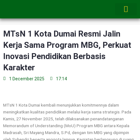
Skip
to
content
MTsN 1 Kota Dumai Resmi Jalin
Kerja Sama Program MBG, Perkuat
Inovasi Pendidikan Berbasis
Karakter
1 December 2025
17:14
MTsN 1 Kota Dumai kembali menunjukkan komitmennya dalam
meningkatkan kualitas pendidikan melalui kerja sama strategis. Pada
Kamis, 27 November 2025, telah dilaksanakan penandatanganan
Memorandum of Understanding (MoU) Program MBG antara Kepala
Madrasah, Sri Mayang Mandra, S.Pd, dengan tim MBG yang dipimpin
oleh Suhendri beserta anggota lainnya. Kegiatan berlangsung di ruang