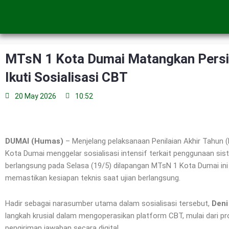
Skip
to
content
MTsN 1 Kota Dumai Matangkan Persia
Ikuti Sosialisasi CBT
20 May 2026
10:52
DUMAI (Humas)
– Menjelang pelaksanaan Penilaian Akhir Tahun 
Kota Dumai menggelar sosialisasi intensif terkait penggunaan si
berlangsung pada Selasa (19/5) dilapangan MTsN 1 Kota Dumai ini d
memastikan kesiapan teknis saat ujian berlangsung.
Hadir sebagai narasumber utama dalam sosialisasi tersebut,
Deni
langkah krusial dalam mengoperasikan platform CBT, mulai dari p
pengiriman jawaban secara digital.