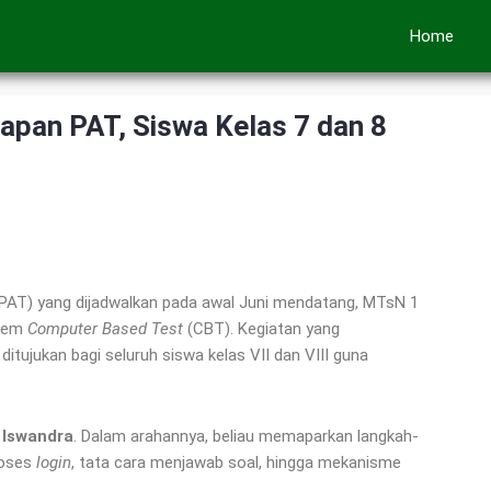
Home
pan PAT, Siswa Kelas 7 dan 8
(PAT) yang dijadwalkan pada awal Juni mendatang, MTsN 1
stem
Computer Based Test
(CBT). Kegiatan yang
itujukan bagi seluruh siswa kelas VII dan VIII guna
 Iswandra
. Dalam arahannya, beliau memaparkan langkah-
roses
login
, tata cara menjawab soal, hingga mekanisme