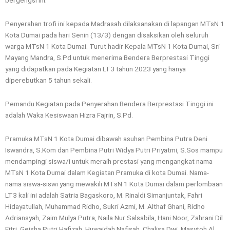
bergengsi ini.
Penyerahan trofi ini kepada Madrasah dilaksanakan di lapangan MTsN 1
Kota Dumai pada hari Senin (13/3) dengan disaksikan oleh seluruh
warga MTsN 1 Kota Dumai. Turut hadir Kepala MTsN 1 Kota Dumai, Sri
Mayang Mandra, S.Pd untuk menerima Bendera Berprestasi Tinggi
yang didapatkan pada Kegiatan LT3 tahun 2023 yang hanya
diperebutkan 5 tahun sekali.
Pemandu Kegiatan pada Penyerahan Bendera Berprestasi Tinggi ini
adalah Waka Kesiswaan Hizra Fajrin, S.Pd.
Pramuka MTsN 1 Kota Dumai dibawah asuhan Pembina Putra Deni
Iswandra, S.Kom dan Pembina Putri Widya Putri Priyatmi, S.Sos mampu
mendampingi siswa/i untuk meraih prestasi yang mengangkat nama
MTsN 1 Kota Dumai dalam Kegiatan Pramuka di kota Dumai. Nama-
nama siswa-siswi yang mewakili MTsN 1 Kota Dumai dalam perlombaan
LT3 kali ini adalah Satria Bagaskoro, M. Rinaldi Simanjuntak, Fahri
Hidayatullah, Muhammad Ridho, Sukri Azmi, M. Althaf Ghani, Ridho
Adriansyah, Zaim Mulya Putra, Naila Nur Salsabila, Hani Noor, Zahrani Dil
Fitri, Geisha Putri Hafizah, Huwaidah Nafisah, Chalisa Dwi, Masytoh Al