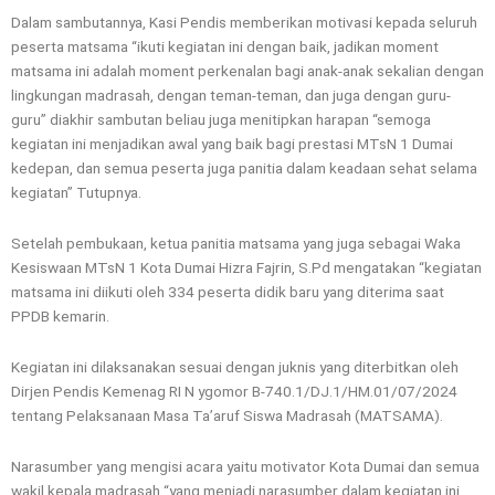
Dalam sambutannya, Kasi Pendis memberikan motivasi kepada seluruh
peserta matsama “ikuti kegiatan ini dengan baik, jadikan moment
matsama ini adalah moment perkenalan bagi anak-anak sekalian dengan
lingkungan madrasah, dengan teman-teman, dan juga dengan guru-
guru” diakhir sambutan beliau juga menitipkan harapan “semoga
kegiatan ini menjadikan awal yang baik bagi prestasi MTsN 1 Dumai
kedepan, dan semua peserta juga panitia dalam keadaan sehat selama
kegiatan” Tutupnya.
Setelah pembukaan, ketua panitia matsama yang juga sebagai Waka
Kesiswaan MTsN 1 Kota Dumai Hizra Fajrin, S.Pd mengatakan “kegiatan
matsama ini diikuti oleh 334 peserta didik baru yang diterima saat
PPDB kemarin.
Kegiatan ini dilaksanakan sesuai dengan juknis yang diterbitkan oleh
Dirjen Pendis Kemenag RI N ygomor B-740.1/DJ.1/HM.01/07/2024
tentang Pelaksanaan Masa Ta’aruf Siswa Madrasah (MATSAMA).
Narasumber yang mengisi acara yaitu motivator Kota Dumai dan semua
wakil kepala madrasah “yang menjadi narasumber dalam kegiatan ini