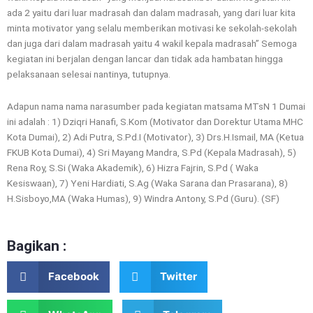
ada 2 yaitu dari luar madrasah dan dalam madrasah, yang dari luar kita
minta motivator yang selalu memberikan motivasi ke sekolah-sekolah
dan juga dari dalam madrasah yaitu 4 wakil kepala madrasah” Semoga
kegiatan ini berjalan dengan lancar dan tidak ada hambatan hingga
pelaksanaan selesai nantinya, tutupnya.
Adapun nama nama narasumber pada kegiatan matsama MTsN 1 Dumai
ini adalah : 1) Dziqri Hanafi, S.Kom (Motivator dan Dorektur Utama MHC
Kota Dumai), 2) Adi Putra, S.Pd.I (Motivator), 3) Drs.H.Ismail, MA (Ketua
FKUB Kota Dumai), 4) Sri Mayang Mandra, S.Pd (Kepala Madrasah), 5)
Rena Roy, S.Si (Waka Akademik), 6) Hizra Fajrin, S.Pd ( Waka
Kesiswaan), 7) Yeni Hardiati, S.Ag (Waka Sarana dan Prasarana), 8)
H.Sisboyo,MA (Waka Humas), 9) Windra Antony, S.Pd (Guru). (SF)
Bagikan :
Facebook
Twitter