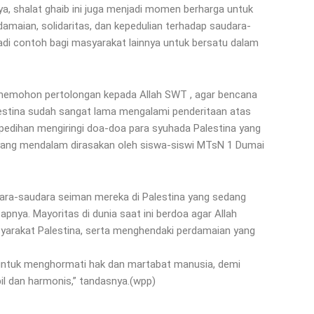
ya, shalat ghaib ini juga menjadi momen berharga untuk
maian, solidaritas, dan kepedulian terhadap saudara-
adi contoh bagi masyarakat lainnya untuk bersatu dalam
ya memohon pertolongan kepada Allah SWT , agar bencana
lestina sudah sangat lama mengalami penderitaan atas
pedihan mengiringi doa-doa para syuhada Palestina yang
yang mendalam dirasakan oleh siswa-siswi MTsN 1 Dumai
ara-saudara seiman mereka di Palestina yang sedang
capnya. Mayoritas di dunia saat ini berdoa agar Allah
yarakat Palestina, serta menghendaki perdamaian yang
untuk menghormati hak dan martabat manusia, demi
l dan harmonis,” tandasnya.(wpp)