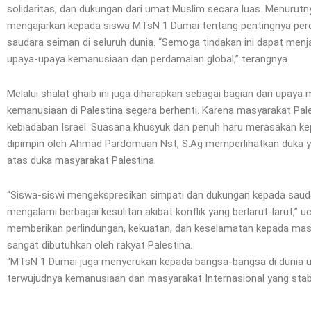
solidaritas, dan dukungan dari umat Muslim secara luas. Menurutn
mengajarkan kepada siswa MTsN 1 Dumai tentang pentingnya perda
saudara seiman di seluruh dunia. “Semoga tindakan ini dapat menj
upaya-upaya kemanusiaan dan perdamaian global,” terangnya.
Melalui shalat ghaib ini juga diharapkan sebagai bagian dari upa
kemanusiaan di Palestina segera berhenti. Karena masyarakat Pa
kebiadaban Israel. Suasana khusyuk dan penuh haru merasakan ke
dipimpin oleh Ahmad Pardomuan Nst, S.Ag memperlihatkan duka 
atas duka masyarakat Palestina.
“Siswa-siswi mengekspresikan simpati dan dukungan kepada saud
mengalami berbagai kesulitan akibat konflik yang berlarut-larut,” u
memberikan perlindungan, kekuatan, dan keselamatan kepada mas
sangat dibutuhkan oleh rakyat Palestina.
“MTsN 1 Dumai juga menyerukan kepada bangsa-bangsa di dunia 
terwujudnya kemanusiaan dan masyarakat Internasional yang stabi