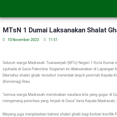
Skip
to
content
MTsN 1 Dumai Laksanakan Shalat Gh
10 November 2023
11:51
Seluruh warga Madrasah Tsanawiyah (MTs) Negeri 1 Kota Dumai me
syuhada di Gaza Palestina. Kegiatan ini dilaksanakan di Lapangan
Diketahui shalat ghaib tersebut menindak lanjuti perintah Kepal
(Kemenag) Riau.
“semua warga Madrasah mendoakan saudara kita yang gugur di Gaz
mengenang peristiwa yang terjadi di Gaza” kata Kepala Madrasah, 
Mayang juga menjelaskan bahwa shalat ghaib bagi korban konflik 