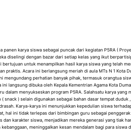
 panen karya siswa sebagai puncak dari kegiatan P5RA ( Proyek
a diselingi dengan bazar dari setiap kelas yang ikut berparti
i bertujuan untuk menampilkan hasil karya siswa yang telah me
pilan praktis. Acara ini berlangsung meriah di aula MTs N 1 Kot
 ini mengundang perhatian banyak pihak, termasuk orangtua sis
a ini langsung dibuka oleh Kepala Kementrian Agama Kota Duma
guru dalam menyukseskan program P5RA. Salahsatu karya yang me
 snack ) selain digunakan sebagai bahan dasar tempat duduk , m
rasah. Karya-karya ini menunjukkan kepedulian siswa terhada
hal ini tidak terlepas dari bimbingan guru sebagai penggerak d
dan karakter siswa, menjadikan mereka generasi yang tiak ha
h kebanggaan, meninggalkan kesan mendalam bagi para siswa dan