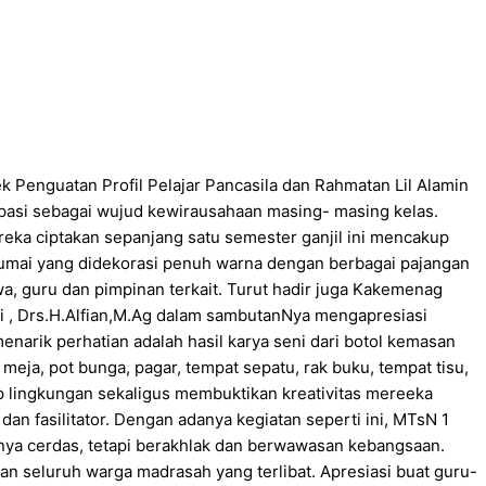
 Penguatan Profil Pelajar Pancasila dan Rahmatan Lil Alamin
sipasi sebagai wujud kewirausahaan masing- masing kelas.
reka ciptakan sepanjang satu semester ganjil ini mencakup
a Dumai yang didekorasi penuh warna dengan berbagai pajangan
wa, guru dan pimpinan terkait. Turut hadir juga Kakemenag
i , Drs.H.Alfian,M.Ag dalam sambutanNya mengapresiasi
narik perhatian adalah hasil karya seni dari botol kemasan
eja, pot bunga, pagar, tempat sepatu, rak buku, tempat tisu,
p lingkungan sekaligus membuktikan kreativitas mereeka
an fasilitator. Dengan adanya kegiatan seperti ini, MTsN 1
nya cerdas, tetapi berakhlak dan berwawasan kebangsaan.
 seluruh warga madrasah yang terlibat. Apresiasi buat guru-