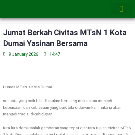
Skip
to
content
Jumat Berkah Civitas MTsN 1 Kota
Dumai Yasinan Bersama
9 January 2026
14:47
Humas MTsN 1 Kota Dumai
sesuatu yang baik bila dilakukan berulang maka akan menjadi
kebiasaan. dan kebiasaan yang baik bila didawamkan maka ia akan
menjadi tradisi dikehidupan.
Kira-kira demikianlah gambaran yang tepat diantara tujuan civitas MTsN
1 kota Dumai melaksanakan kegiatan yasinan bersama di jumat pagi 9-