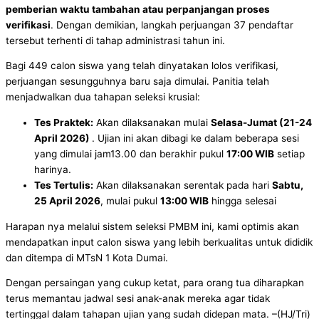
pemberian waktu tambahan atau perpanjangan proses
verifikasi
. Dengan demikian, langkah perjuangan 37 pendaftar
tersebut terhenti di tahap administrasi tahun ini.
Bagi 449 calon siswa yang telah dinyatakan lolos verifikasi,
perjuangan sesungguhnya baru saja dimulai. Panitia telah
menjadwalkan dua tahapan seleksi krusial:
Tes Praktek:
Akan dilaksanakan mulai
Selasa-Jumat (21-24
April 2026)
. Ujian ini akan dibagi ke dalam beberapa sesi
yang dimulai jam13.00 dan berakhir pukul
17:00 WIB
setiap
harinya.
Tes Tertulis:
Akan dilaksanakan serentak pada hari
Sabtu,
25 April 2026
, mulai pukul
13:00 WIB
hingga selesai
Harapan nya melalui sistem seleksi PMBM ini, kami optimis akan
mendapatkan input calon siswa yang lebih berkualitas untuk dididik
dan ditempa di MTsN 1 Kota Dumai.
Dengan persaingan yang cukup ketat, para orang tua diharapkan
terus memantau jadwal sesi anak-anak mereka agar tidak
tertinggal dalam tahapan ujian yang sudah didepan mata. –(HJ/Tri)